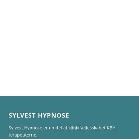
250
1 x hypnosesession
SYLVEST HYPNOSE
Sylvest Hypnose er en del af klinikfællesskabet KBH
terapeuterne.