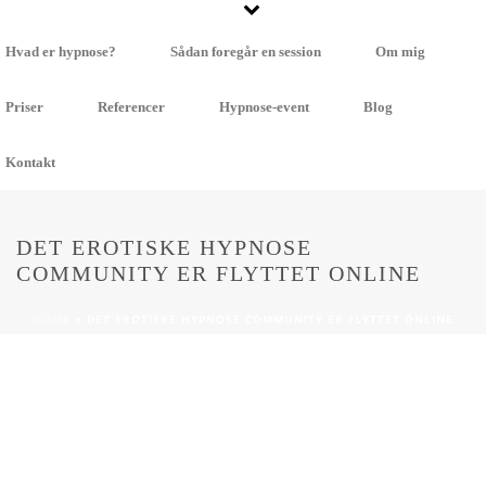
Hvad er hypnose?
Sådan foregår en session
Om mig
Priser
Referencer
Hypnose-event
Blog
Kontakt
DET EROTISKE HYPNOSE
COMMUNITY ER FLYTTET ONLINE
HOME
»
DET EROTISKE HYPNOSE COMMUNITY ER FLYTTET ONLINE