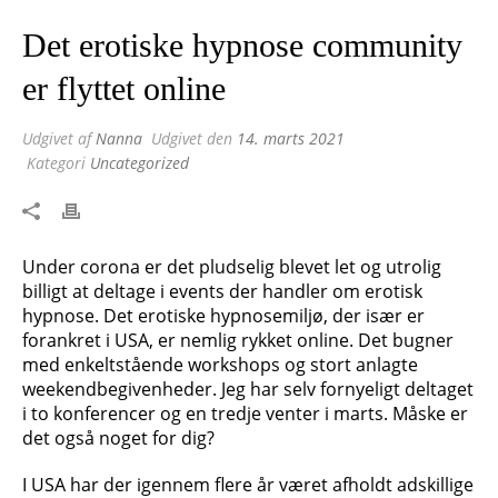
Det erotiske hypnose community
er flyttet online
Udgivet af
Nanna
Udgivet den
14. marts 2021
Kategori
Uncategorized
Under corona er det pludselig blevet let og utrolig
billigt at deltage i events der handler om erotisk
hypnose. Det erotiske hypnosemiljø, der især er
forankret i USA, er nemlig rykket online. Det bugner
med enkeltstående workshops og stort anlagte
weekendbegivenheder. Jeg har selv fornyeligt deltaget
i to konferencer og en tredje venter i marts. Måske er
det også noget for dig?
I USA har der igennem flere år været afholdt adskillige