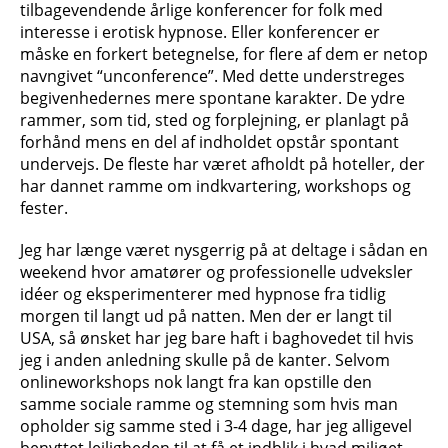
tilbagevendende årlige konferencer for folk med
interesse i erotisk hypnose. Eller konferencer er
måske en forkert betegnelse, for flere af dem er netop
navngivet “unconference”. Med dette understreges
begivenhedernes mere spontane karakter. De ydre
rammer, som tid, sted og forplejning, er planlagt på
forhånd mens en del af indholdet opstår spontant
undervejs. De fleste har været afholdt på hoteller, der
har dannet ramme om indkvartering, workshops og
fester.
Jeg har længe været nysgerrig på at deltage i sådan en
weekend hvor amatører og professionelle udveksler
idéer og eksperimenterer med hypnose fra tidlig
morgen til langt ud på natten. Men der er langt til
USA, så ønsket har jeg bare haft i baghovedet til hvis
jeg i anden anledning skulle på de kanter. Selvom
onlineworkshops nok langt fra kan opstille den
samme sociale ramme og stemning som hvis man
opholder sig samme sted i 3-4 dage, har jeg alligevel