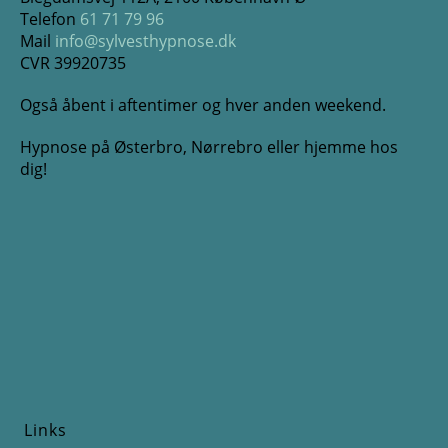
Telefon
61 71 79 96
Mail
info@sylvesthypnose.dk
CVR 39920735
Også åbent i aftentimer og hver anden weekend.
Hypnose på Østerbro, Nørrebro eller hjemme hos
dig!
Links