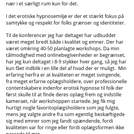
nær i et særligt rum kun for det.
I det erotiske hypnosemiljø er der et stærkt fokus på
samtykke og respekt for folks grænser og identiteter.
Til de konferencer jeg har deltaget har udbuddet
været meget bredt både i kvalitet og emner. Der har
været omkring 40-50 planlagte workshops. Da min
tålmodighed med onlinebegívenheder er begrænset,
har jeg kun deltaget i 8-9 stykker hver gang, så jeg har
kun fået indblik i en lille del af hvad der er muligt. Min
erfaring herfra er at kvaliteten er meget svingende,
fra meget erfarne oplægsholdere, over professionelle
contentskabere indenfor erotisk hypnose til folk der
først skulle til at finde deres oplæg frem og indstille
kameraet, når workshoppen startede. Jeg fik mig
hurtigt nogle favoritoplægsholdere som jeg fulgte,
mens jeg valgte andre fra som egentlig beskæftigede
sig med emner som jeg fandt spændende, fordi
kvaliteten var for ringe eller fordi oplægsformen ikke