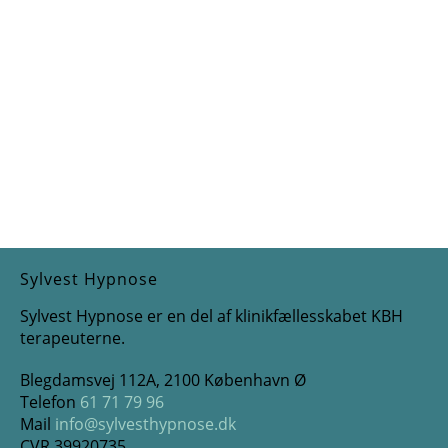
Sylvest Hypnose
Sylvest Hypnose er en del af klinikfællesskabet KBH
terapeuterne.
Blegdamsvej 112A, 2100 København Ø
Telefon
61 71 79 96
Mail
info@sylvesthypnose.dk
CVR 39920735