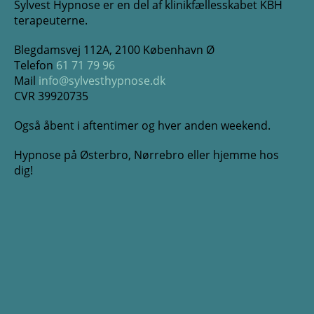
Sylvest Hypnose er en del af klinikfællesskabet KBH
terapeuterne.
Blegdamsvej 112A, 2100 København Ø
Telefon
61 71 79 96
Mail
info@sylvesthypnose.dk
CVR 39920735
Også åbent i aftentimer og hver anden weekend.
Hypnose på Østerbro, Nørrebro eller hjemme hos
dig!