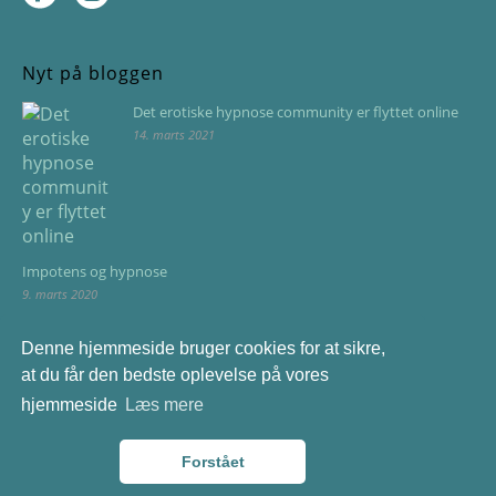
Nyt på bloggen
Det erotiske hypnose community er flyttet online
14. marts 2021
Impotens og hypnose
9. marts 2020
Bliv fri for flyskræk med hypnose
Denne hjemmeside bruger cookies for at sikre,
9. juni 2019
at du får den bedste oplevelse på vores
hjemmeside
Læs mere
Forstået